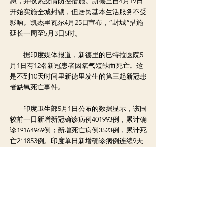
急，并收紧疫情防控措施。新德里自4月19日
开始实施全城封锁，但居民基本生活服务不受
影响。凯杰里瓦尔4月25日宣布，“封城”措施
延长一周至5月3日5时。
据印度媒体报道，新德里的巴特拉医院5
月1日有12名新冠患者因氧气短缺而死亡。这
是不到10天时间里新德里发生的第三起新冠患
者缺氧死亡事件。
印度卫生部5月1日公布的数据显示，该国
较前一日新增新冠确诊病例401993例，累计确
诊19164969例；新增死亡病例3523例，累计死
亡211853例。印度单日新增确诊病例连续9天
超过30万例后，5月1日首次超过40万例，创该
国疫情暴发以来单日最高纪录。
< 上一则新闻
下一则新闻 >