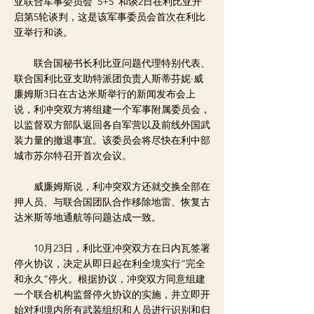
亚联合军事委员会“5+5”和谈2日在利比亚开
启第5轮谈判，这是该军事委员会首次在利比
亚举行和谈。
联合国秘书长利比亚问题代理特别代表、
联合国利比亚支助特派团负责人斯蒂芬妮·威
廉姆斯3日在古达米斯举行的新闻发布会上
说，利冲突双方将组建一个军事附属委员会，
以监督双方部队返回各自军营以及前线外国武
装力量的撤退事宜。该委员会将尽快在利中部
城市苏尔特召开首次会议。
威廉姆斯说，利冲突双方还就交换全部在
押人员、与联合国团队合作移除地雷、恢复古
达米斯等地通航等问题达成一致。
10月23日，利比亚冲突双方在日内瓦签署
停火协议，决定从即日起在利全境实行“完全
和永久”停火。根据协议，冲突双方同意组建
一个联合机构监督停火协议的实施，并立即开
始对利境内所有武装组织和人员进行识别和归