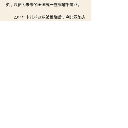
类，以便为未来的全国统一整编铺平道路。
2011年卡扎菲政权被推翻后，利比亚陷入
动荡，两大势力割据对峙。民族团结政府和支
持它的武装力量控制首都的黎波里等西部地
区，国民代表大会则与“国民军”结盟，控制东
部和中部地区、南部主要城市及西部部分城
市。去年4月以来，“国民军”对的黎波里发起
军事行动，与民族团结政府军队交战。
< 上一则新闻
下一则新闻 >
Copyright ©2020 by
南非百事通
All rights reserved.
凡本网注明来源的文章，均转载自其它媒体，转载目的在于传递更多信息，
服务侨社，并不代表本网赞同其观点和对其真实性负责。
凡本网转载的内容，若版权人或作者不愿被转载使用或内容错误，请联系通