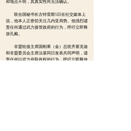
和地点不明，其真实性尚无法确认。
联合国秘书长古特雷斯5日在社交媒体上
说，他本人正密切关注几内亚局势。他强烈谴
责任何通过武力接管政府的行为，呼吁立即释
放孔戴。
非盟轮值主席国刚果（金）总统齐塞克迪
和非盟委员会主席法基同日发表共同声明，谴
责任何以武力夺取政权的行为，呼吁立即释放
孔戴。声明同时呼吁非盟和平与安全理事会紧
急开会研究几内亚形势，并采取适当措施。
西共体5日晚发表声明，谴责几内亚发生
的“政变图谋”，表示将采取制裁措施以期“恢
复几内亚宪法秩序”。此外，西共体要求几内
亚叛乱军人保障孔戴人身安全，并无条件释放
孔戴和其他在押人员。