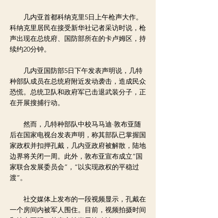
几内亚首都科纳克里5日上午枪声大作。
科纳克里居民在接受新华社记者采访时说，枪
声出现在总统府、国防部所在的卡卢姆区，持
续约20分钟。
几内亚国防部5日下午发表声明说，几特
种部队成员在总统府附近发动袭击，造成民众
恐慌。总统卫队和政府军已击退武装分子，正
在开展搜捕行动。
然而，几特种部队中校马马迪·敦布亚随
后在国家电视台发表声明，称其部队已掌握国
家政权并扣押孔戴，几内亚政府被解散，陆地
边界将关闭一周。此外，敦布亚宣布成立“国
家联合发展委员会”，“以实现政权的平稳过
渡”。
社交媒体上发布的一段视频显示，孔戴在
一个房间内被军人围住。目前，视频拍摄时间