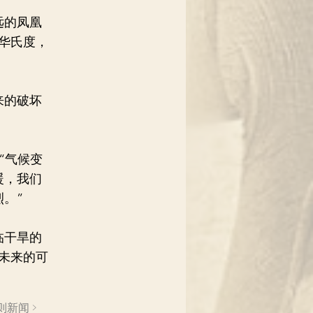
远的凤凰
5华氏度，
来的破坏
：“气候变
暖，我们
。”
临干旱的
未来的可
则新闻 >