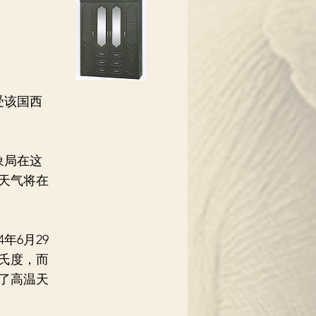
受该国西
象局在这
天气将在
6月29
华氏度，而
了高温天