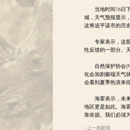
当地时间16日下
城，天气预报显示，
这将追平该市的历
专家表示，这股热
性反馈的一部分。
自然保护协会(Nat
化会加剧极端天气
会看到夏季热浪来
海霍表示，未来热
地区更是如此。海
靠依据。我们必须
< 上一则新闻