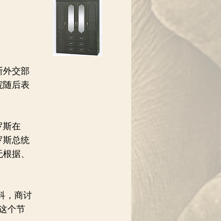
斯外交部
院随后表
罗斯在
罗斯总统
无根据、
科，商讨
这个节