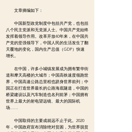
文章摘编如下：
中国新型政党制度中包括共产党，也包括
八个民主党派和无党派人士。中国共产党始终
发挥着领导作用。改革开放40年来，在中国共
产党的坚强领导下，中国人民的生活发生了翻
天覆地的变化，国内生产总值（GDP）快速
增长。
在中国，许多小城镇发展成为拥有繁华街
道和摩天高楼的大城市；中国高铁速度领跑世
界，中国高速公路总里程也跻身世界前列；中
国正在打造世界最长的公路海底隧道，中国的
桥梁建设以及汽车制造也名列前茅；中国拥有
世界上最大的射电望远镜、最大的国际机
场……
中国取得的主要成就远不止于此。2020
年，中国政府宣布消除绝对贫困，为世界脱贫