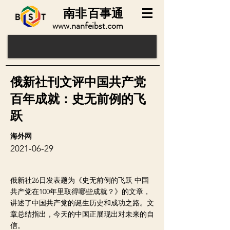
南非
百事通
www.nanfeibst.com
俄新社刊文评中国共产党
百年成就：史无前例的飞
跃
海外网
2021-06-29
俄新社26日发表题为《史无前例的飞跃 中国
共产党在100年里取得哪些成就？》的文章，
讲述了中国共产党的诞生历史和成功之路。文
章总结指出，今天的中国正展现出对未来的自
信。