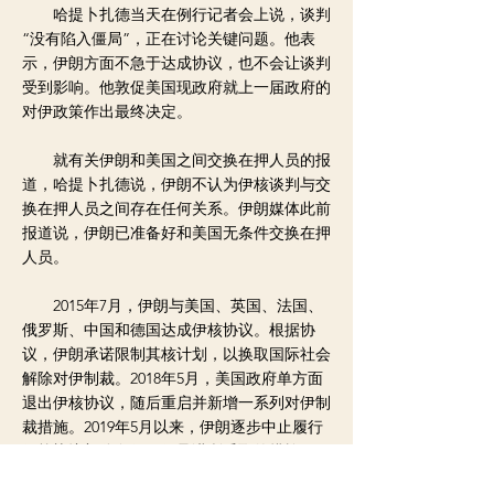
哈提卜扎德当天在例行记者会上说，谈判
“没有陷入僵局”，正在讨论关键问题。他表
示，伊朗方面不急于达成协议，也不会让谈判
受到影响。他敦促美国现政府就上一届政府的
对伊政策作出最终决定。
就有关伊朗和美国之间交换在押人员的报
道，哈提卜扎德说，伊朗不认为伊核谈判与交
换在押人员之间存在任何关系。伊朗媒体此前
报道说，伊朗已准备好和美国无条件交换在押
人员。
2015年7月，伊朗与美国、英国、法国、
俄罗斯、中国和德国达成伊核协议。根据协
议，伊朗承诺限制其核计划，以换取国际社会
解除对伊制裁。2018年5月，美国政府单方面
退出伊核协议，随后重启并新增一系列对伊制
裁措施。2019年5月以来，伊朗逐步中止履行
伊核协议部分条款，但承诺所采取的措施“可
逆”。为讨论美伊两国恢复履约问题，伊核协