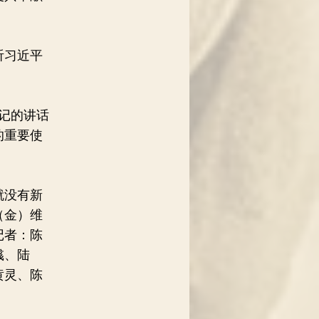
听习近平
。
记的讲话
的重要使
就没有新
（金）维
记者：陈
彧、陆
黄灵、陈