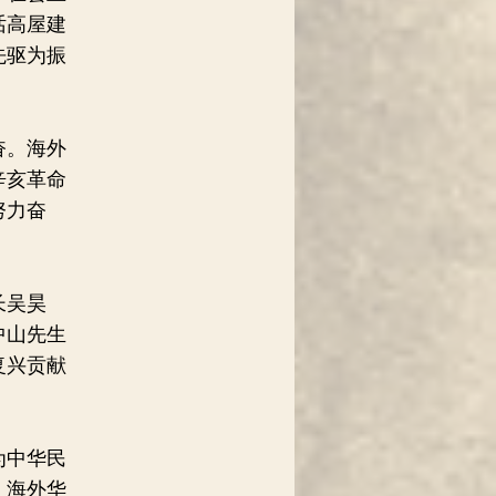
话高屋建
先驱为振
奋。海外
辛亥革命
努力奋
长吴昊
中山先生
复兴贡献
为中华民
。海外华