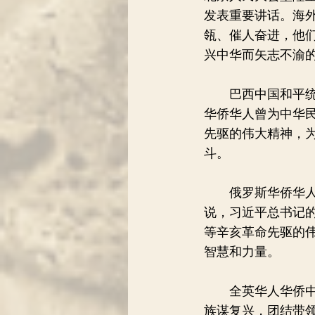
发表重要讲话。海
瓴、催人奋进，他
兴中华而矢志不渝
巴西中国和平统一
华侨华人曾为中华
先驱的伟大精神，
斗。
俄罗斯华侨华人青
说，习近平总书记
等辛亥革命先驱的
智慧和力量。
全英华人华侨中国
族谋复兴，团结带