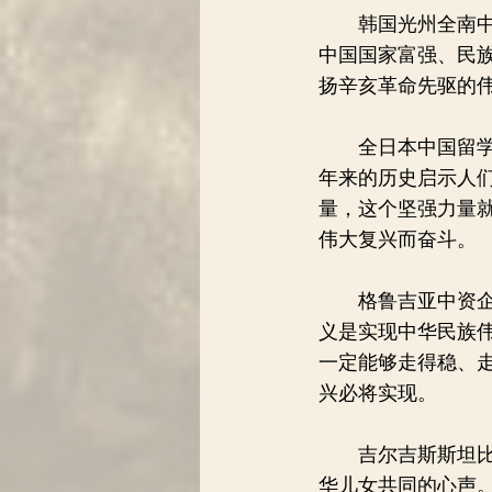
韩国光州全南中国
中国国家富强、民
扬辛亥革命先驱的
全日本中国留学生
年来的历史启示人
量，这个坚强力量
伟大复兴而奋斗。
格鲁吉亚中资企业
义是实现中华民族
一定能够走得稳、
兴必将实现。
吉尔吉斯斯坦比什
华儿女共同的心声