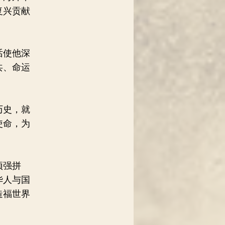
复兴贡献
话使他深
共、命运
历史，就
使命，为
顽强拼
华人与国
造福世界