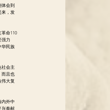
刻体会到
起来，发
。
命110
坚强力
中华民族
色社会主
，而且也
族伟大复
海内外中
复兴奉献