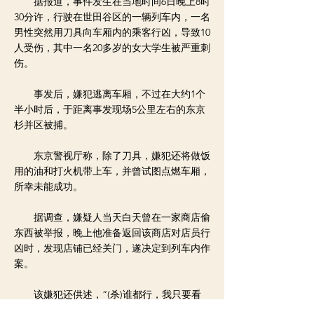
据报道，事件发生在当地时间6日晚上8时
30分许，行驶在世田谷区的一辆列车内，一名
男性突然用刀具向车厢内的乘客行凶，导致10
人受伤，其中一名20多岁的女大学生被严重刺
伤。
事发后，嫌犯逃离车厢，不过在大约1个
半小时后，于距离事发现场5公里左右的东京
杉并区被捕。
东京警视厅称，除了刀具，嫌犯还将做饭
用的油和打火机带上车，并曾试图点燃车厢，
所幸未能成功。
据调查，嫌疑人当天白天曾在一家商店偷
东西被举报，晚上他准备返回该商店对店员行
凶时，发现店铺已经关门，遂决定到列车内作
案。
该嫌犯还供述，“(杀)谁都行，我只要看
到很幸福模样的人都想杀掉。”