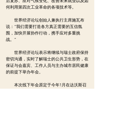
后复苏、应对气候变化、改善未来就业以及如
何利用第四次工业革命的各项技术等。
世界经济论坛创始人兼执行主席施瓦布
说：“我们需要打造各方真正需要的互信氛
围，加快开展协作行动，携手应对多重挑
战。”
世界经济论坛表示将继续与瑞士政府保持
密切沟通，实时了解瑞士的公共卫生形势，在
保证与会嘉宾、工作人员与主办城市居民健康
的前提下举办年会。
本次线下年会原定于今年1月在达沃斯召
开，后因变异新冠病毒奥密克戎毒株传播带来
持续不确定性推迟。
< 上一则新闻
下一则新闻 >