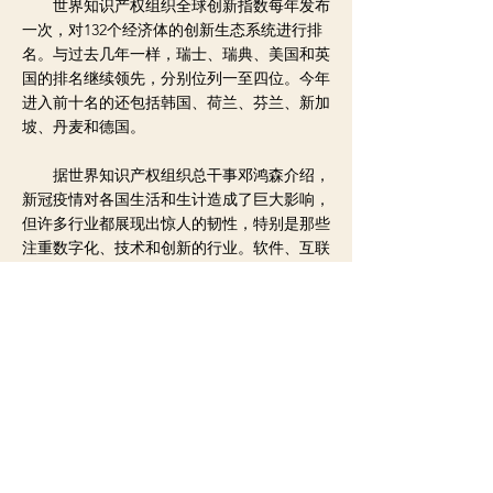
世界知识产权组织全球创新指数每年发布
一次，对132个经济体的创新生态系统进行排
名。与过去几年一样，瑞士、瑞典、美国和英
国的排名继续领先，分别位列一至四位。今年
进入前十名的还包括韩国、荷兰、芬兰、新加
坡、丹麦和德国。
据世界知识产权组织总干事邓鸿森介绍，
新冠疫情对各国生活和生计造成了巨大影响，
但许多行业都展现出惊人的韧性，特别是那些
注重数字化、技术和创新的行业。软件、互联
网和通信技术、硬件和电气设备以及制药和生
物技术等行业的企业加大了创新投资和研发力
度，而运输和旅游等行业则遭受严重打击。
世界知识产权组织认为，疫情期间许多政
府和企业加大了创新投资，科学产出、研发支
出、知识产权申请和风险资本交易继续增长。
这说明人们日益认识到，创新对于战胜大流行
病以及确保疫情后经济增长至关重要。