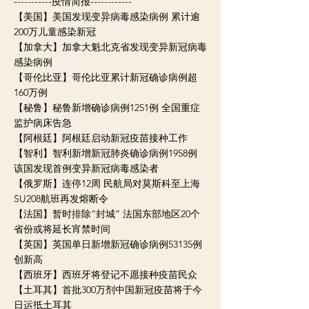
-----------疫情简报------------
【美国】美国发现变异病毒感染病例 累计逾
200万儿童感染新冠
【加拿大】加拿大魁北克省发现变异新冠病毒
感染病例
【哥伦比亚】哥伦比亚累计新冠确诊病例超
160万例
【秘鲁】秘鲁新增确诊病例1251例 全国重症
监护病床告急
【阿根廷】阿根廷启动新冠疫苗接种工作
【智利】智利新增新冠肺炎确诊病例1958例
该国发现首例变异新冠病毒感染者
【俄罗斯】连停12周 民航局对莫斯科至上海
SU208航班再发熔断令
【法国】暂时排除“封城” 法国东部地区20个
省份或将延长宵禁时间
【英国】英国单日新增新冠确诊病例53135例
创新高
【西班牙】西班牙将登记不愿接种疫苗民众
【土耳其】首批300万剂中国新冠疫苗将于今
日运抵土耳其