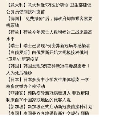
【意大利】意大利近9万医护确诊 卫生部建议
公务员强制接种疫苗
【德国】“免费撤侨”后，德政府却向乘客索要
机票钱
【荷兰】荷兰今年死亡人数增幅达二战来最高
水平
【瑞士】瑞士已发现7例变异新冠病毒感染者
【白俄罗斯】白俄罗斯开始大规模接种俄制
“卫星V”新冠疫苗
【韩国】韩国发现5例变异新冠病毒感染者 1
人为死后确诊
【日本】日本多所中小学发生集体感染 一学
校多次举办全校活动
【菲律宾】预防变异新冠病毒进入 菲政府限
制来自20个国家或地区的旅客入境
【新加坡】新加坡正式启动新冠疫苗接种计划
【泰国】泰国曼谷各地采取新社交规范 预防
新冠传播
【印度】印度急寻从英国回国的失联旅客，其
中184人留下了虚假个人信息