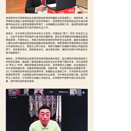
林高度评价开普敦和统会在新冠肺炎疫情持续蔓延之际迎难而上、创新举措，有
序顺利完成线上选举和换届工作的辛勤努力，高度赞赏开普敦和统会近年来在胡
建华前会长及上届理监事团结带领下，在积极配合总领馆工作、推进和谐侨社建
设、推进反独促统等方面开展的扎实工作。
林表示，当今世界正经历百年未有之大变局，中国站在“两个一百年”历史交汇点
上，正处于实现中华民族伟大复兴的关键时期。面对全球范围内持续蔓延的新冠
肺炎疫情，中国有信心、有能力统筹好疫情防控和经济社会发展，确保全面建成
小康社会和打赢脱贫攻坚战的战略目标如期实现。林希望领区侨领侨胞在以美国
为代表的单边主义、霸凌主义势力抬头、美西方频频干涉威胁中国核心利益的形
势下，承担更多责任、展现更多担当、做出更多贡献，继续为实现中华民族伟大
复兴砥砺奋斗。
林指出，开普敦和统会是西开普省各侨团的领头组织，是总领馆开展各项侨务工
作的坚实基础，勉励新一届理监事会在陈朱金会长带领下继往开来，充分发挥侨
社“带头人”作用，继续贯彻落实和统会宗旨，高举爱国主义旗帜，在反独促统工
作中发挥积极作用；积极发挥团结同胞、化解矛盾、共创和谐侨社的重要作用，
为广大侨胞营造和谐良好的发展环境；积极配合总领馆工作，引导侨界充分发挥
桥梁纽带作用，为祖国家乡和当地经济社会发展、为中南友谊贡献力量；提升侨
界主人翁意识，引导侨界主动融入当地社会，共同维护中国和中国公民良好形
象，做中南交流的友好使者。