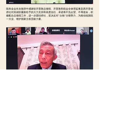
陈朱金会长在致辞中感谢驻开普敦总领馆、开普敦和统会全体理监事及西开普省
侨社对其就职履新给予的大力支持和高度信任，承诺将不负众望、不辱使命，积
极配合总领馆工作，进一步团结侨社，坚决反对“台独”分裂势力，为推动祖国统
一大业、维护国家主权贡献力量。
胡建华名誉会长在致辞中感谢驻开普敦总领馆和西开普省侨界多年来对其工作的
大力支持，深情回顾多年来担任开普敦和统会会长的点滴过往，寄语开普敦和统
会新一届理监事会继续在服务侨胞、引领侨社、维护团结、反独促统等方面扎实
工作，为实现祖国统一大业、构建和谐侨社做出更大贡献。
中国和平统一促进会秘书处就开普敦和统会顺利换届暨陈朱金当选新一届会长也
发来贺电，勉励新一届理事会在陈朱金会长带领下，为早日实现中国完全统一和
中华民族伟大复兴的中国梦做出新的更大贡献。